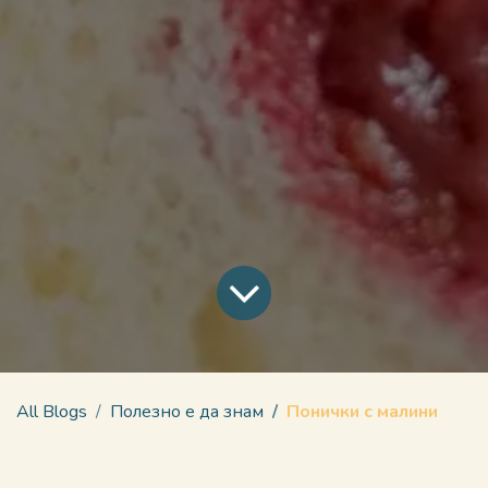
All Blogs
Полезно е да знам
Понички с малини