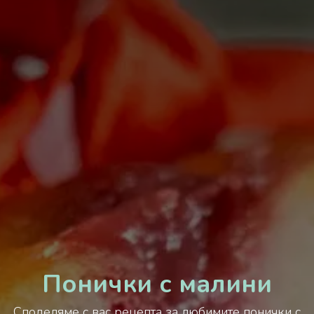
Понички с малини
Споделяме с вас рецепта за любимите понички с