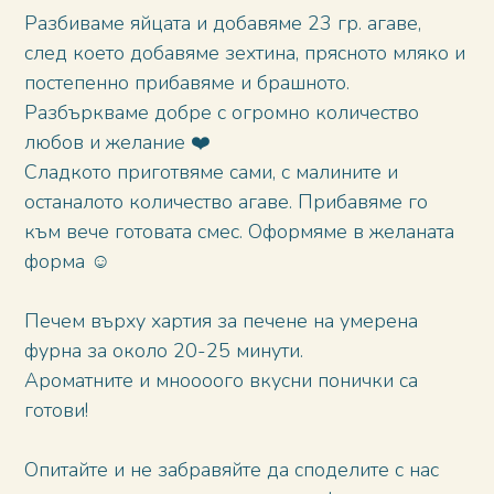
Разбиваме яйцата и добавяме 23 гр. агаве,
след което добавяме зехтина, прясното мляко и
постепенно прибавяме и брашното.
Разбъркваме добре с огромно количество
любов и желание ❤️
Сладкото приготвяме сами, с малините и
останалото количество агаве. Прибавяме го
към вече готовата смес. Оформяме в желаната
форма ☺️
Печем върху хартия за печене на умерена
фурна за около 20-25 минути.
Ароматните и мноооого вкусни понички са
готови!
Опитайте и не забравяйте да споделите с нас