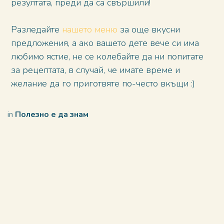
резултата, преди да са свършили!
Разледайте
нашето меню
за още вкусни
предложения, а ако вашето дете вече си има
любимо ястие, не се колебайте да ни попитате
за рецептата, в случай, че имате време и
желание да го приготвяте по-често вкъщи :)
in
Полезно е да знам
#
Рецепти
Furisto: Delicious Recipes, Helpful Tips