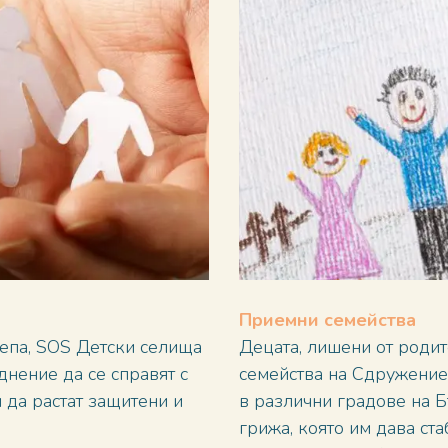
Приемни семейства
епа, SOS Детски селища
Децата, лишени от родит
днение да се справят с
семейства на Сдружение
м да растат защитени и
в различни градове на Бъ
грижа, която им дава ста