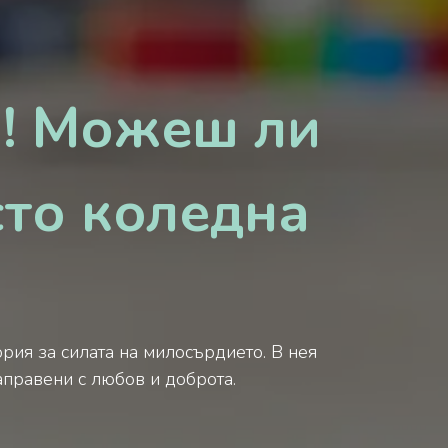
о! Можеш ли
сто коледна
рия за силата на милосърдието. В нея
аправени с любов и доброта.