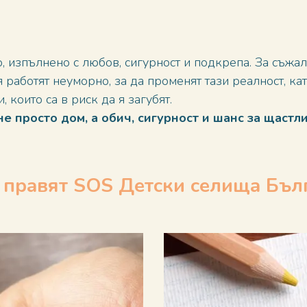
, изпълнено с любов, сигурност и подкрепа. За съжал
работят неуморно, за да променят тази реалност, ка
 които са в риск да я загубят.
е просто дом, а обич, сигурност и шанс за щастл
 правят SOS Детски селища Бъл