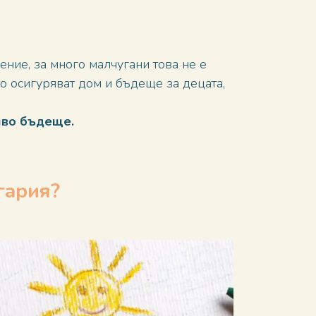
ение, за много малчугани това не е
то осигуряват дом и бъдеще за децата,
иво бъдеще.
гария?