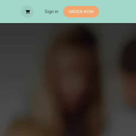
Sign in
O​RDER NOW