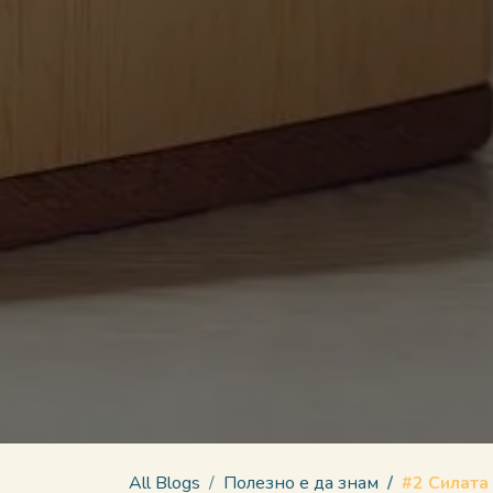
All Blogs
Полезно е да знам
#2 Силата