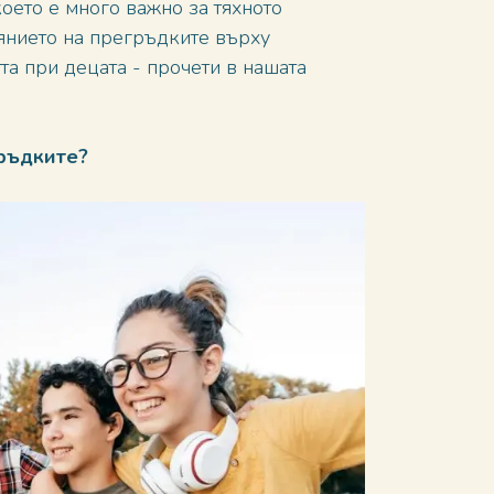
оето е много важно за тяхното
янието на прегръдките върху
та при децата - прочети в нашата
гръдките?