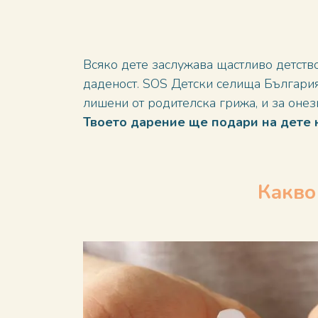
Всяко дете заслужава щастливо детство
даденост. SOS Детски селища България 
лишени от родителска грижа, и за онези,
Твоето дарение ще подари на дете н
Какво