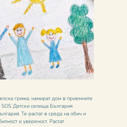
елска грижа, намират дом в приемните
 SOS Детски селища България
лгария. Те растат в среда на обич и
билност и увереност. Растат