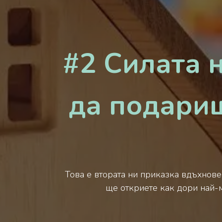
#2 Силата 
да подариш
Това е втората ни приказка вдъхнове
ще откриете как дори най-м