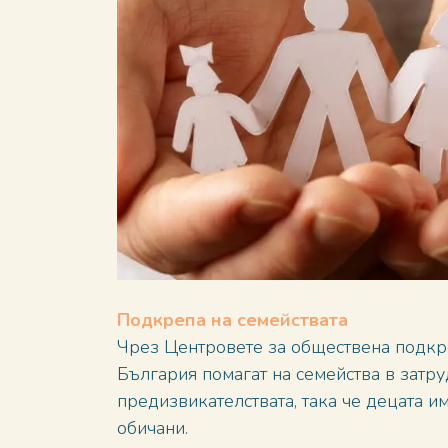
Подкрепа на семействата
Чрез Центровете за обществена подкр
България помагат на семейства в затру
предизвикателствата, така че децата и
обичани.