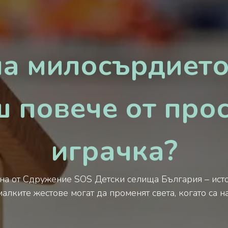
на милосърдиет
 повече от про
играчка?
на от Сдружение SOS Детски селища България – исто
алките жестове могат да променят света, когато са н