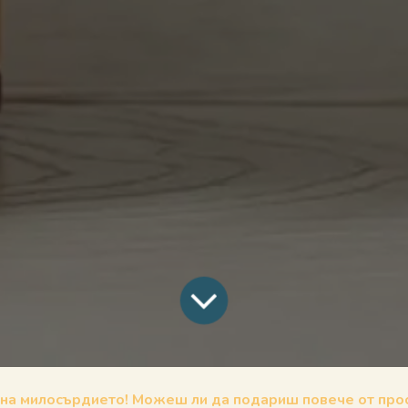
 на милосърдието! Можеш ли да подариш повече от про