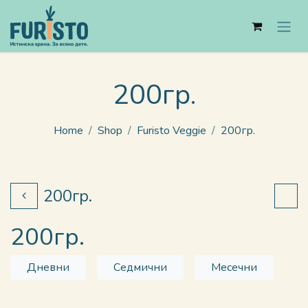
Skip to Content
200гр.
Home
Shop
Furisto Veggie
200гр.
200гр.
200гр.
Дневни
Седмични
Месечни