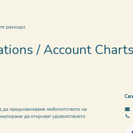
те разходи.
zations / Account Chart
Св
д да предизвикваме любопитството на
тимулираме да откриват удоволствието