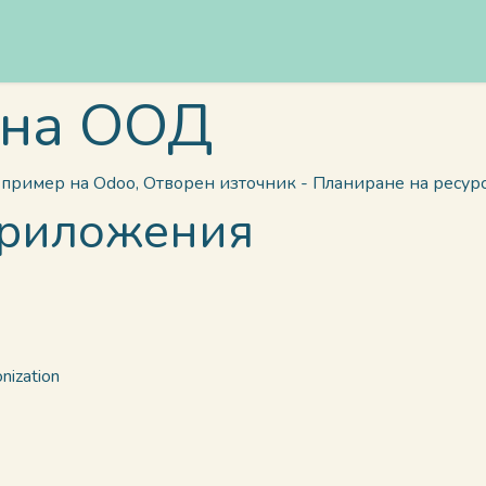
Доставка
Цени
За нас
Градове
Блог
FAQs
рна ООД
пример на Odoo,
Отворен източник - Планиране на ресур
Приложения
nization