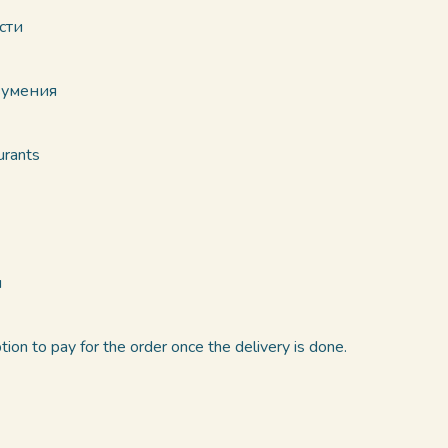
сти
зумения
urants
и
on to pay for the order once the delivery is done.