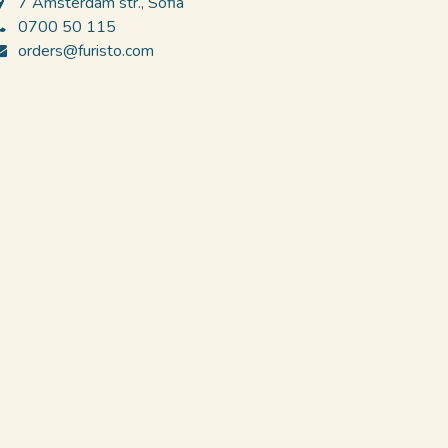
7 Amsterdam str., Sofia​
0700 50 115
orders@furisto.com