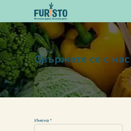
Преминете към съдържание
Меню
Свържете се с нас
Имена
*