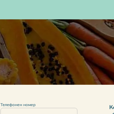
Доставка
Цени
За нас
Градове
Блог
FAQs
Телефонен номер
К